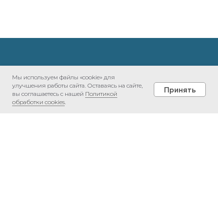
Мы используем файлы «cookie» для
Хотите посмотреть как
улучшения работы сайта. Оставаясь на сайте,
Принять
вы соглашаетесь с нашей
Политикой
обработки cookies
.
мы работаем?
Меню
Портфолио
Контакты
Покажем действующие
объекты!